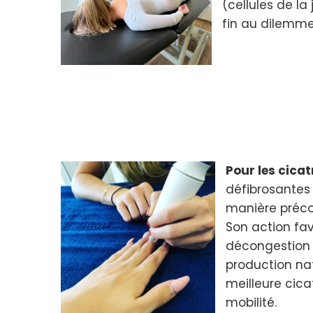
(cellules de l
fin au dilemme
Pour les cicat
défibrosantes 
manière précoc
Son action fav
décongestion e
production nat
meilleure cica
mobilité.