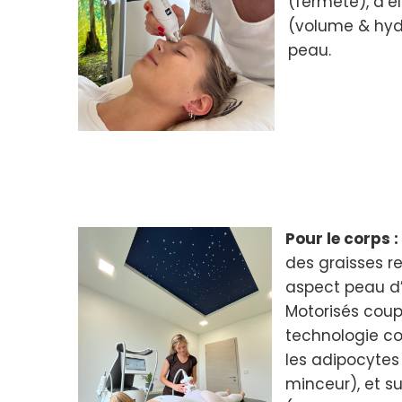
(fermeté), d’é
(volume & hyd
peau.
Pour le corps :
des graisses re
aspect peau d’
Motorisés coup
technologie co
les adipocytes
minceur), et s